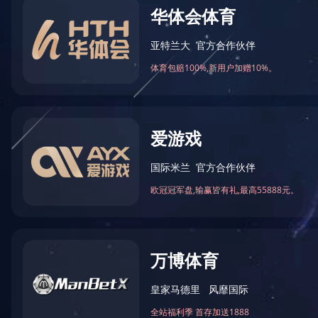
主页
-
产品中心
-
网络球机
-
防爆球
分销球机
产品中心
半岛网页版登入界面
项目摄像机
网络球机
分销球机
极昼球机
红外球
警戒球
激光球