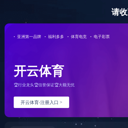
半岛（中国）
产品中心
供应商平台
PRODUCT
产品中心