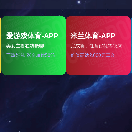
共
1
页
1
条记录