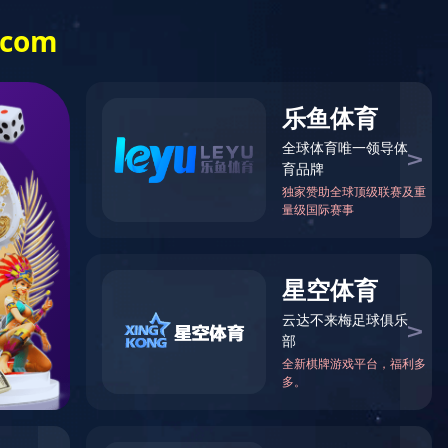
EN
CN
招贤纳士